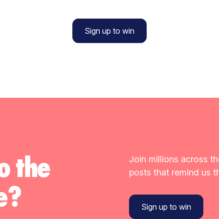
Sign up to win
o the
Join millions across th
posts that remind us th
e?
Sign up to win