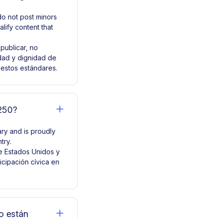
do not post minors
lify content that
 publicar, no
idad y dignidad de
 estos estándares.
250?
ary and is proudly
try.
de Estados Unidos y
icipación cívica en
o están