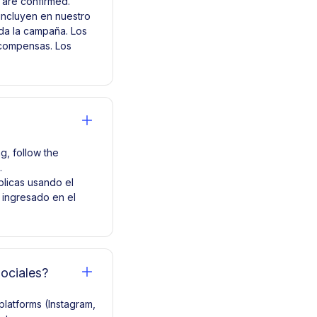
 are confirmed.
incluyen en nuestro
da la campaña. Los
recompensas. Los
g, follow the
.
blicas usando el
e ingresado en el
sociales?
 platforms (Instagram,