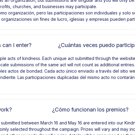
as an organization, but submissions are singular and you will only be 
rofits, churches, and businesses may participate.
mo organización, pero las participaciones son individuales y solo s
 organizaciones sin fines de lucro, iglesias y empresas pueden parti
can I enter?
¿Cuántas veces puedo particip
ple acts of kindness. Each unique act submitted through the website
cate submissions of the same act will not count as additional entries.
ples actos de bondad. Cada acto único enviado a través del sitio 
endiente. Las participaciones duplicadas del mismo acto no contará
work?
¿Cómo funcionan los premios?
s submitted between March 16 and May 16 are entered into our Kindn
omly selected throughout the campaign. Prizes will vary and may inc