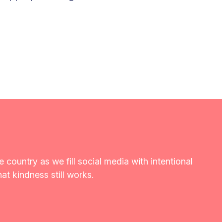
e country as we fill social media with intentional
at kindness still works.