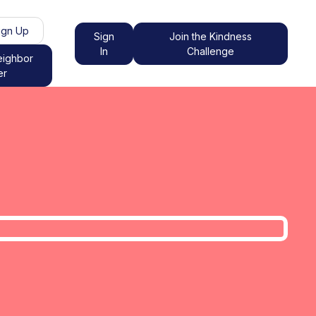
ign Up
Sign
Join the Kindness
In
Challenge
eighbor
er