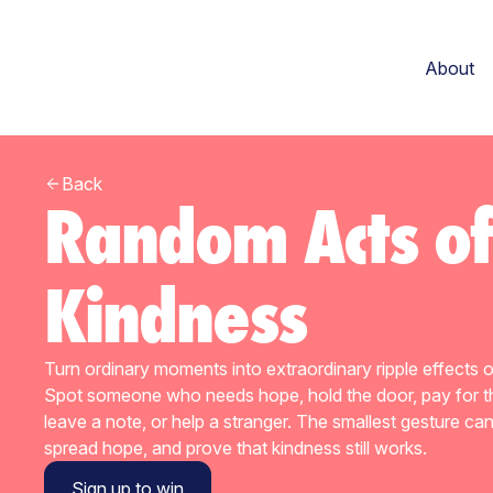
About
Back
Random Acts of
Kindness
Turn ordinary moments into extraordinary ripple effects o
Spot someone who needs hope, hold the door, pay for th
leave a note, or help a stranger. The smallest gesture can
spread hope, and prove that kindness still works.
Sign up to win