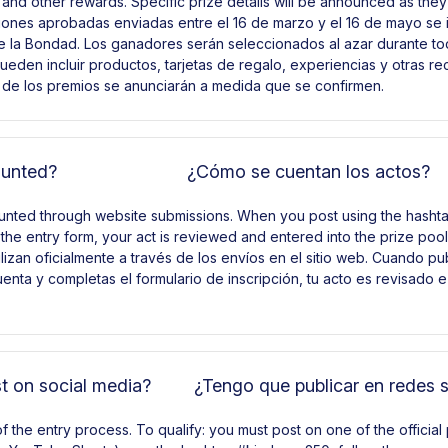
and other rewards. Specific prize details will be announced as they
ciones aprobadas enviadas entre el 16 de marzo y el 16 de mayo se 
 la Bondad. Los ganadores serán seleccionados al azar durante to
ueden incluir productos, tarjetas de regalo, experiencias y otras 
s de los premios se anunciarán a medida que se confirmen.
ounted?
¿Cómo se cuentan los actos?
counted through website submissions. When you post using the hashta
the entry form, your act is reviewed and entered into the prize pool
lizan oficialmente a través de los envíos en el sitio web. Cuando pu
uenta y completas el formulario de inscripción, tu acto es revisado 
t on social media?
¿Tengo que publicar en redes 
of the entry process. To qualify: you must post on one of the official