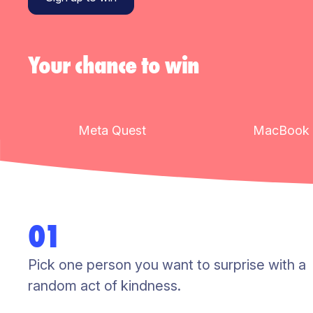
Your chance to win
Meta Quest
MacBook 
01
Pick one person you want to surprise with a
random act of kindness.