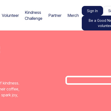
Sign In
S
Kindness
Volunteer
Partner
Merch
Challenge
Be a Good N
volunte
f kindness.
eir coffee,
 spark joy,