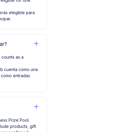
eligible for one
erás elegible para
cipar.
ar?
 counts as a
web cuenta como una
n como entradas
ess Prize Pool.
lude products, gift