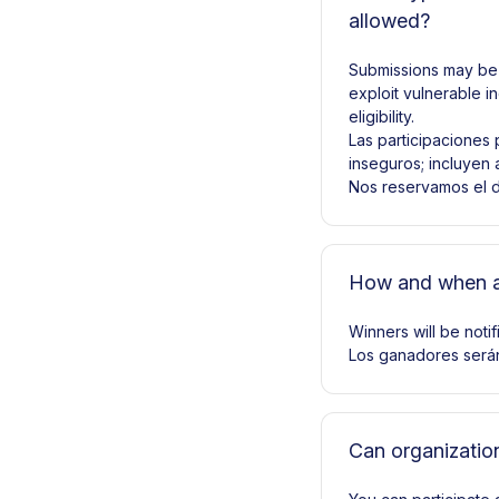
allowed?
Submissions may be di
exploit vulnerable i
eligibility.
Las participaciones 
inseguros; incluyen 
Nos reservamos el d
How and when ar
Winners will be noti
Los ganadores serán
Can organization