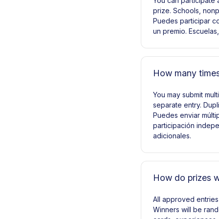
You can participate 
prize. Schools, nonp
Puedes participar co
un premio. Escuelas,
How many times 
You may submit multi
separate entry. Dupli
Puedes enviar múlti
participación indep
adicionales.
How do prizes 
All approved entrie
Winners will be rand