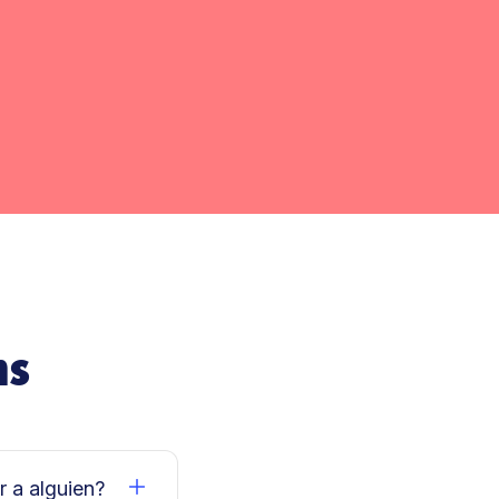
ns
r a alguien?