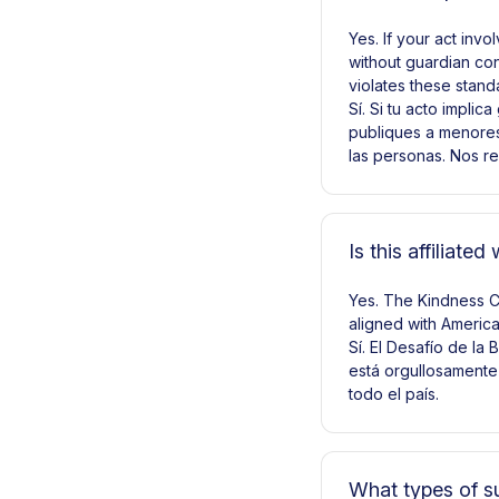
Yes. If your act inv
without guardian con
violates these stand
Sí. Si tu acto impli
publiques a menores 
las personas. Nos r
Is this affiliate
Yes. The Kindness Ch
aligned with America 
Sí. El Desafío de la
está orgullosamente 
todo el país.
What types of s